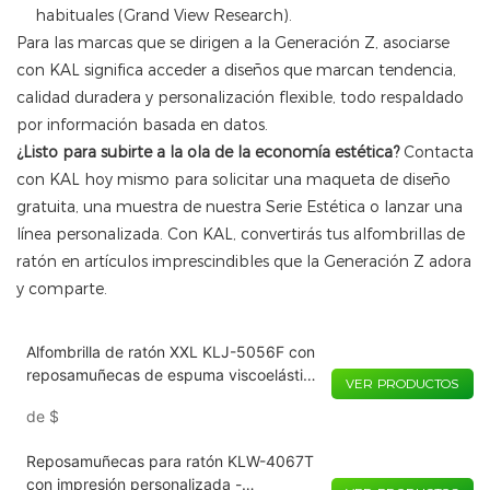
habituales (Grand View Research).
Para las marcas que se dirigen a la Generación Z, asociarse
con KAL significa acceder a diseños que marcan tendencia,
calidad duradera y personalización flexible, todo respaldado
por información basada en datos.
¿Listo para subirte a la ola de la economía estética?
Contacta
con KAL hoy mismo para solicitar una maqueta de diseño
gratuita, una muestra de nuestra Serie Estética o lanzar una
línea personalizada. Con KAL, convertirás tus alfombrillas de
ratón en artículos imprescindibles que la Generación Z adora
y comparte.
Alfombrilla de ratón XXL KLJ-5056F con
reposamuñecas de espuma viscoelástica
VER PRODUCTOS
(715 × 420 × 25 mm) | Superficie grande
de
$
con soporte ergonómico para juegos y
oficina
Reposamuñecas para ratón KLW-4067T
con impresión personalizada -