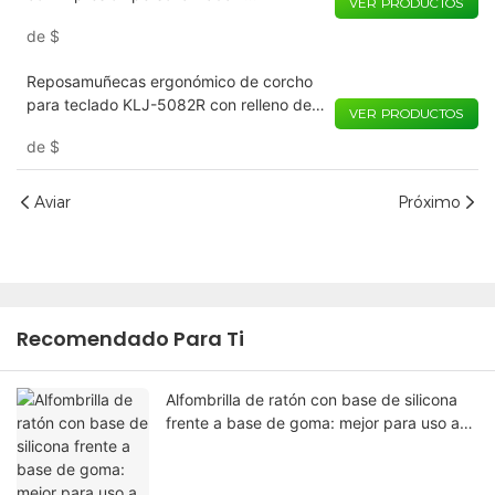
VER PRODUCTOS
Almohadilla ergonómica de gel con base
de
$
antideslizante | 170 x 70 x 20 mm |
Comodidad personalizada para oficina y
Reposamuñecas ergonómico de corcho
juegos
para teclado KLJ-5082R con relleno de
VER PRODUCTOS
espuma y base SBR antideslizante de
de
$
425 × 90 × 18 mm | Comodidad natural
para espacios de trabajo modernos
Aviar
Próximo
Recomendado Para Ti
Alfombrilla de ratón con base de silicona
frente a base de goma: mejor para uso a
largo plazo.