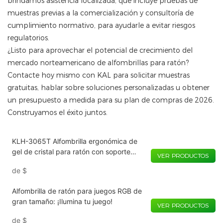
brindamos asistencia localizada, que incluye pruebas de
muestras previas a la comercialización y consultoría de
cumplimiento normativo, para ayudarle a evitar riesgos
regulatorios.
¿Listo para aprovechar el potencial de crecimiento del
mercado norteamericano de alfombrillas para ratón?
Contacte hoy mismo con KAL para solicitar muestras
gratuitas, hablar sobre soluciones personalizadas u obtener
un presupuesto a medida para su plan de compras de 2026.
Construyamos el éxito juntos.
KLH-3065T Alfombrilla ergonómica de
gel de cristal para ratón con soporte
VER PRODUCTOS
para muñecas, comodidad profesional
de
$
para trabajar y jugar | 240 × 210 × 27
mm
Alfombrilla de ratón para juegos RGB de
gran tamaño: ¡Ilumina tu juego!
VER PRODUCTOS
de
$