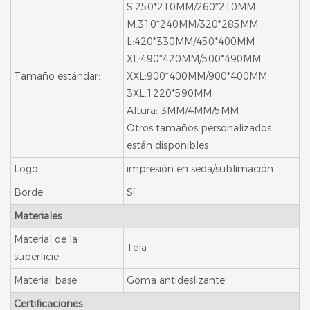
S:250*210MM/260*210MM
M:310*240MM/320*285MM
L:420*330MM/450*400MM
XL:490*420MM/500*490MM
Tamaño estándar:
XXL:900*400MM/900*400MM
3XL:1220*590MM
Altura: 3MM/4MM/5MM
Otros tamaños personalizados
están disponibles
Logo
impresión en seda/sublimación
Borde
Sí
Materiales
Material de la
Tela
superficie
Material base
Goma antideslizante
Certificaciones