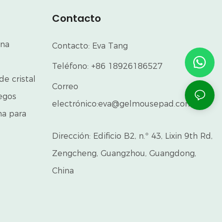
Contacto
ina
Contacto: Eva Tang
Teléfono: +86 18926186527
de cristal
Correo
uegos
electrónico:
eva@gelmousepad.com.cn
ma para
Dirección: Edificio B2, n.º 43, Lixin 9th Rd,
Zengcheng, Guangzhou, Guangdong,
China