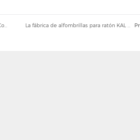
Quinto aniversario de la fábrica Zhengye | Control de calidad de la materia prima para KAL
La fábrica de alfombrillas para ratón KAL realiza un simulacro integral de seguridad contra incendios para mejorar su capacidad de respuesta ante emergencias.
P