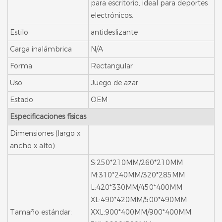
para escritorio, ideal para deportes
electrónicos.
Estilo
antideslizante
Carga inalámbrica
N/A
Forma
Rectangular
Uso
Juego de azar
Estado
OEM
Especificaciones físicas
Dimensiones (largo x
ancho x alto)
S:250*210MM/260*210MM
M:310*240MM/320*285MM
L:420*330MM/450*400MM
XL:490*420MM/500*490MM
Tamaño estándar:
XXL:900*400MM/900*400MM