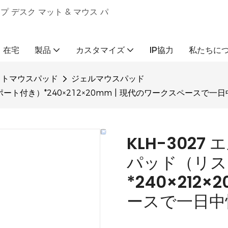
ップ デスク マット & マウス パ
在宅
製品
カスタマイズ
IP協力
私たちに
ストマウスパッド
ジェルマウスパッド
ート付き）*240×212×20mm | 現代のワークスペースで一日
KLH-302
パッド（リス
*240×212
ースで一日中