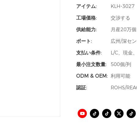
アイテム:
KLH-3027
工場価格:
交渉する
供給能力:
月産20万個
ポート:
広州/深セン
支払い条件:
L/C、現金
最小注文数量:
500個/列
ODM & OEM:
利用可能
認証:
ROHS/REA