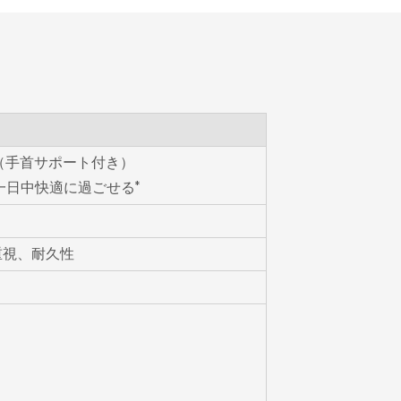
ド（手首サポート付き）
スで一日中快適に過ごせる*
重視、耐久性