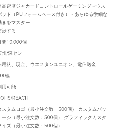
超高密度ジャカードコントロールゲーミングマウス
パッド（PUフォームベース付き） - あらゆる微細な
動きをマスター
交渉する
月間10,000個
広州/深セン
信用状、現金、ウエスタンユニオン、電信送金
500個
利用可能
ROHS/REACH
カスタムロゴ（最小注文数：500個） カスタムパッ
ケージ（最小注文数：500個） グラフィックカスタ
マイズ（最小注文数：500個）