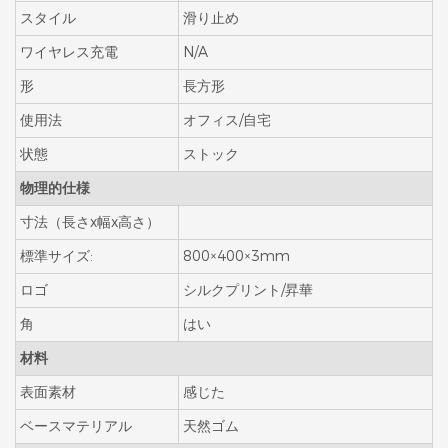
スタイル
滑り止め
ワイヤレス充電
N/A
形
長方形
使用法
オフィス/自宅
状態
ストック
物理的仕様
寸法（長さx幅x高さ）
標準サイズ:
800×400×3mm
ロゴ
シルクプリント/昇華
角
はい
材料
表面素材
感じた
ベースマテリアル
天然ゴム