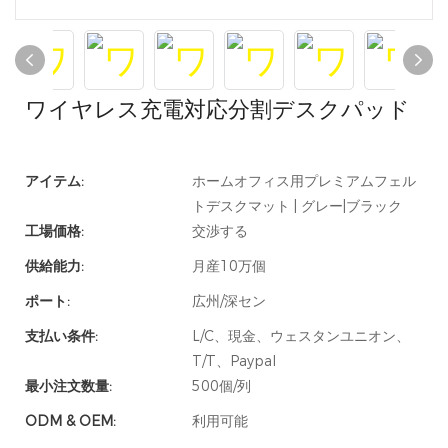
ワイヤレス充電対応分割デスクパッド
アイテム:
ホームオフィス用プレミアムフェル
トデスクマット | グレー|ブラック
工場価格:
交渉する
供給能力:
月産10万個
ポート:
広州/深セン
支払い条件:
L/C、現金、ウェスタンユニオン、
T/T、Paypal
最小注文数量:
500個/列
ODM & OEM:
利用可能