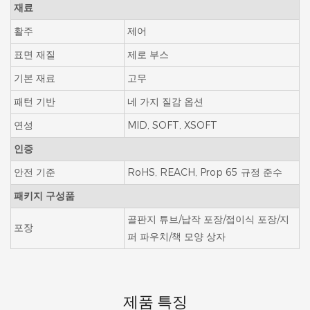
재료
활주
제어
표면 재질
제로 부스
기본 재료
고무
패턴 기반
네 가지 질감 옵션
연성
MID, SOFT, XSOFT
인증
안전 기준
RoHS, REACH, Prop 65 규정 준수
패키지 구성품
골판지 튜브/납작 포장/접이식 포장/지
포장
퍼 파우치/책 모양 상자
제품 특징