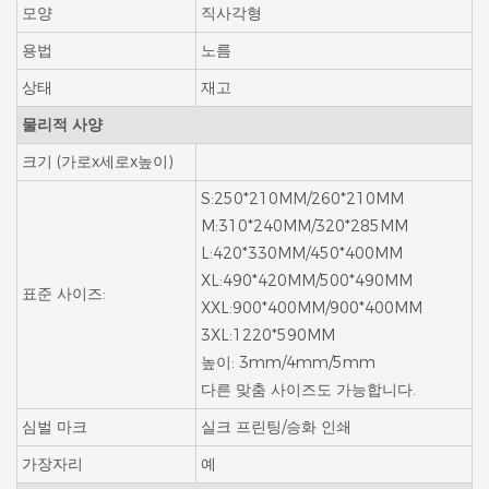
모양
직사각형
용법
노름
상태
재고
물리적 사양
크기 (가로x세로x높이)
S:250*210MM/260*210MM
M:310*240MM/320*285MM
L:420*330MM/450*400MM
XL:490*420MM/500*490MM
표준 사이즈:
XXL:900*400MM/900*400MM
3XL:1220*590MM
높이: 3mm/4mm/5mm
다른 맞춤 사이즈도 가능합니다.
심벌 마크
실크 프린팅/승화 인쇄
가장자리
예