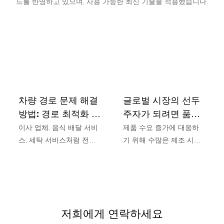
드를 반영하고 있으며, 사용 가능한 최신 기술을 적용했습니다.
차량 경로 문제 해결
글로벌 시장의 선두
방법: 경로 최적화 소
주자가 되려면 품질
프트웨어 및 API
관리 전문 기업을 선
이사 업체, 음식 배달 서비
제품 수요 증가에 대응하
택해야 합니다.
스, 세탁 서비스처럼 전혀
기 위해 수많은 제조 시설
다른 업종의 사업들을 연
이 설립되면서, 제조업체들
결하는 공통점은 무엇일까
간에는 최고의 제품을 제
요? 바로 여러 곳에 들르는
공하고 고객 기반을 유지
일일 배송 경로를 계획해
하기 위한 치열한 경쟁이
야 한다는 필요성입니다.
벌어지고 있습니다.
저희에게 연락하세요