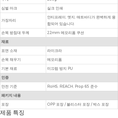
심벌 마크
실크 인쇄
안티프레이, 엣지, 매트바디가 완벽하게 융
가장자리
합되어 있습니다.
손목 받침대 두께
22mm 메모리폼 쿠션
재료
표면 소재
라이크라
손목 채우기
메모리폼
기본 재료
미끄럼 방지 PU
인증
안전 기준
RoHS, REACH, Prop 65 준수
패키지 내용
포장
OPP 포장 / 블리스터 포장 / 박스 포장
제품 특징