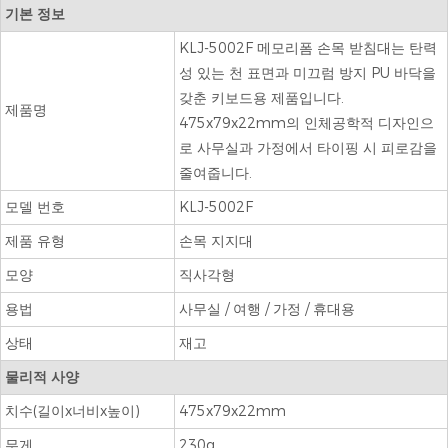
기본 정보
KLJ-5002F 메모리폼 손목 받침대는 탄력
성 있는 천 표면과 미끄럼 방지 PU 바닥을
갖춘 키보드용 제품입니다.
제품명
475x79x22mm의 인체공학적 디자인으
로 사무실과 가정에서 타이핑 시 피로감을
줄여줍니다.
모델 번호
KLJ-5002F
제품 유형
손목 지지대
모양
직사각형
용법
사무실 / 여행 / 가정 / 휴대용
상태
재고
물리적 사양
치수(길이x너비x높이)
475x79x22mm
무게
230g