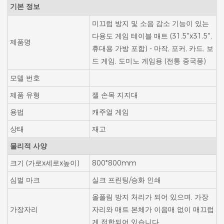
기본 정보
미끄럼 방지 및 소음 감소 기능이 있는
다용도 게임 테이블 매트 (31.5"x31.5",
제품명
휴대용 가방 포함) - 마작, 포커, 카드, 보
드 게임, 도미노 게임용 (전통 중국풍)
모델 번호
제품 유형
젤 손목 지지대
용법
캐주얼 게임
상태
재고
물리적 사양
크기 (가로x세로x높이)
800*800mm
심벌 마크
실크 프린팅/승화 인쇄
올풀림 방지 처리가 되어 있으며, 가장
가장자리
자리와 매트 본체가 이음매 없이 매끄럽
게 접합되어 있습니다.