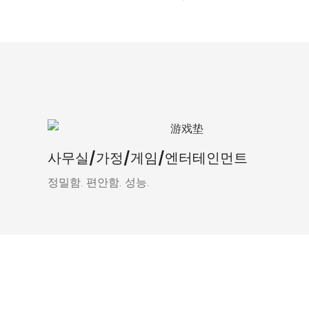
사무실/가정/게임/엔터테인먼트
정밀함. 편안함. 성능.