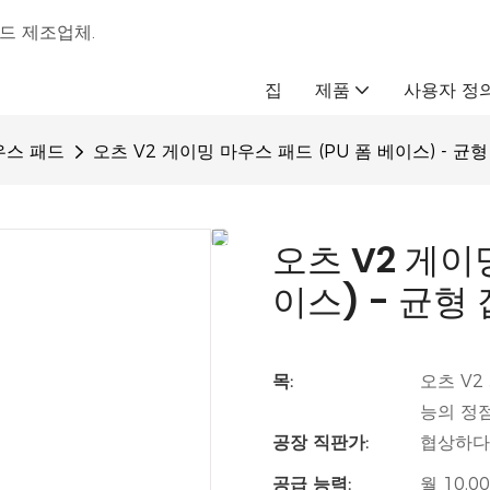
패드 제조업체.
집
제품
사용자 정
우스 패드
오츠 V2 게이밍 마우스 패드 (PU 폼 베이스) - 균
오츠 V2 게이
이스) - 균형
목:
오츠 V2
능의 정
공장 직판가:
협상하다
공급 능력:
월 10,0