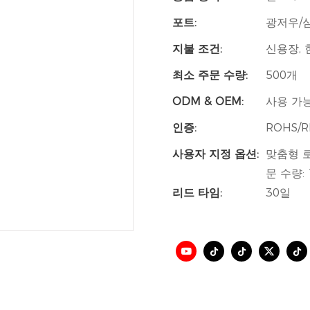
포트:
광저우/
지불 조건:
신용장, 
최소 주문 수량:
500개
ODM & OEM:
사용 가
인증:
ROHS/
사용자 지정 옵션:
맞춤형 로
문 수량:
리드 타임:
30일