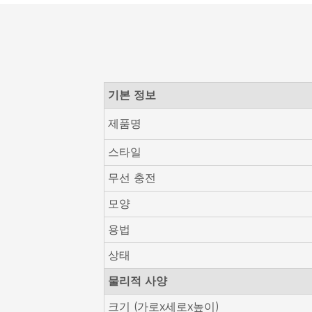
기본 정보
제품명
스타일
무선 충전
모양
용법
상태
물리적 사양
크기 (가로x세로x높이)