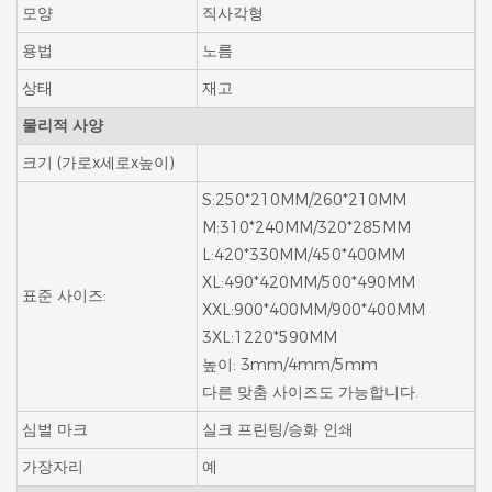
모양
직사각형
용법
노름
상태
재고
물리적 사양
크기 (가로x세로x높이)
S:250*210MM/260*210MM
M:310*240MM/320*285MM
L:420*330MM/450*400MM
XL:490*420MM/500*490MM
표준 사이즈:
XXL:900*400MM/900*400MM
3XL:1220*590MM
높이: 3mm/4mm/5mm
다른 맞춤 사이즈도 가능합니다.
심벌 마크
실크 프린팅/승화 인쇄
가장자리
예