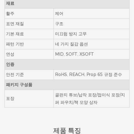
재료
활주
제어
표면 재질
구조
기본 재료
미끄럼 방지 고무
패턴 기반
네 가지 질감 옵션
연성
MID, SOFT, XSOFT
인증
안전 기준
RoHS, REACH, Prop 65 규정 준수
패키지 구성품
골판지 튜브/납작 포장/접이식 포장/지
포장
퍼 파우치/책 모양 상자
제품 특징