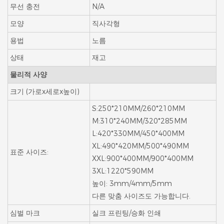
무선 충전
N/A
모양
직사각형
용법
노름
상태
재고
물리적 사양
크기 (가로x세로x높이)
S:250*210MM/260*210MM
M:310*240MM/320*285MM
L:420*330MM/450*400MM
XL:490*420MM/500*490MM
표준 사이즈:
XXL:900*400MM/900*400MM
3XL:1220*590MM
높이: 3mm/4mm/5mm
다른 맞춤 사이즈도 가능합니다.
심벌 마크
실크 프린팅/승화 인쇄