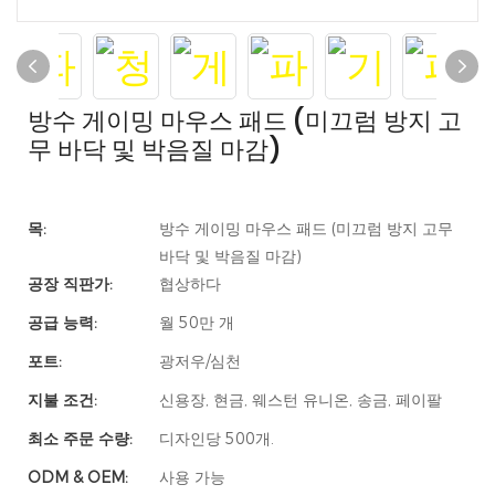
방수 게이밍 마우스 패드 (미끄럼 방지 고
무 바닥 및 박음질 마감)
목:
방수 게이밍 마우스 패드 (미끄럼 방지 고무
바닥 및 박음질 마감)
공장 직판가:
협상하다
공급 능력:
월 50만 개
포트:
광저우/심천
지불 조건:
신용장, 현금, 웨스턴 유니온, 송금, 페이팔
최소 주문 수량:
디자인당 500개.
ODM & OEM:
사용 가능