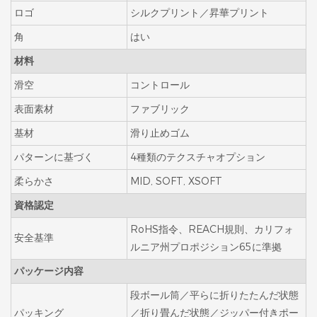
ロゴ
シルクプリント／昇華プリント
角
はい
材料
滑空
コントロール
表面素材
ファブリック
基材
滑り止めゴム
パターンに基づく
4種類のテクスチャオプション
柔らかさ
MID, SOFT, XSOFT
資格認定
RoHS指令、REACH規則、カリフォ
安全基準
ルニア州プロポジション65に準拠
パッケージ内容
段ボール筒／平らに折りたたんだ状態
パッキング
／折り畳んだ状態／ジッパー付きポー