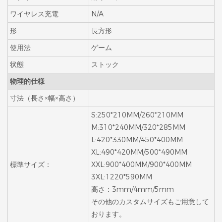
ワイヤレス充電
N/A
形
長方形
使用法
ゲーム
状態
ストック
物理的仕様
寸法（長さ×幅×高さ）
S:250*210MM/260*210MM
M:310*240MM/320*285MM
L:420*330MM/450*400MM
XL:490*420MM/500*490MM
標準サイズ：
XXL:900*400MM/900*400MM
3XL:1220*590MM
高さ：3mm/4mm/5mm
その他のカスタムサイズもご用意して
おります。