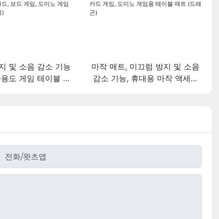
지 및 소음 감소 기능
마작 매트, 미끄럼 방지 및 소음
다용도 게임 테이블 매
감소 기능, 휴대용 마작 액세서
x31.5", 휴대용 가방 포
리, 31.5" x 31.5" (휴대용 가방
작, 포커, 카드, 보드 게
포함), 보드 게임, 카드 게임, 도
 게임용 (전통 중국풍)
미노 게임용 테이블 매트 (드래
곤)
전화/왓츠앱