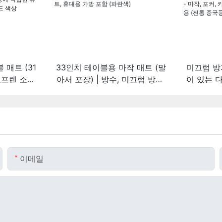
매트 (31
33인치 테이블용 마작 매트 (말
미끄럼 방
오프렌 소재,
아서 포장) | 방수, 미끄럼 방지,
이 있는 
임, 타일 게
소음 감소 마작 매트, 휴대용 가
트 (31.5"
에 적합한 휴
방 포함 (파란색)
함) - 마
볼캐닉 레드
임, 도미노
이메일