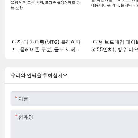
매직 더 개더링(MTG) 플레이매
대형 보드게임 테이블 
트, 플레이존 구분, 골드 로터스
x 55인치), 방수 네
& 기본 대지 디자인, 24x14인치,
마작, 포커, 카드 게
가장자리 스티치 처리, 미끄럼
임, 도미노, RPG 등
방지 고무 바닥, 프리즘 플레이
대용 테이블 커버, 
우리와 연락을 취하십시오
매트 튜브 포함
색상
이름
함유량